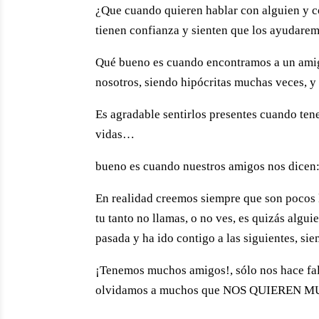
¿Que cuando quieren hablar con alguien y co
tienen confian­za y sienten que los ayudare­
Qué bueno es cuando encon­tramos a un amigo
nosotros, siendo hipócritas muchas veces, y
Es agradable sentirlos pre­sentes cuando ten
vidas…
bueno es cuando nuestros amigos nos dicen:
En realidad creemos siempre que son pocos l
tu tanto no llamas, o no ves, es quizás al­gui
pasada y ha ido contigo a las siguientes, si
¡Tenemos muchos amigos!, sólo nos hace fal
olvidamos a muchos que NOS QUIEREN