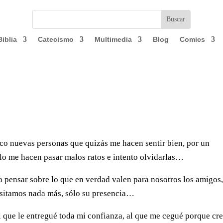
Biblia
Catecismo
Multimedia
Blog
Comics
co nuevas personas que quizás me hacen sentir bien, por un
lo me hacen pasar malos ratos e intento olvi­darlas…
 pensar sobre lo que en verdad valen para no­sotros los amigos
si­tamos nada más, sólo su pre­sencia…
 que le entregué toda mi confianza, al que me ce­gué porque cre