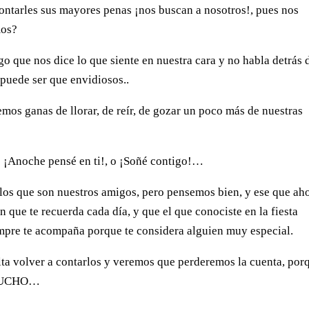
ntarles sus ma­yores penas ¡nos buscan a no­sotros!, pues nos
mos?
 que nos dice lo que siente en nuestra cara y no habla detrás 
 puede ser que envidiosos..
emos ganas de llorar, de reír, de gozar un poco más de nuestras
 ¡Anoche pen­sé en ti!, o ¡Soñé contigo!…
os que son nues­tros amigos, pero pensemos bien, y ese que ah
en que te recuerda cada día, y que el que conociste en la fiesta
empre te acompa­ña porque te considera alguien muy especial.
ta volver a con­tarlos y veremos que perderemos la cuenta, por
 MUCHO…