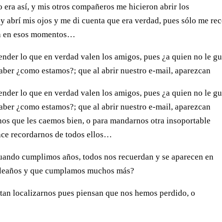
era así, y mis otros compañeros me hicieron abrir los
y abrí mis ojos y me di cuenta que era verdad, pues sólo me rec
día en esos momen­tos…
nder lo que en verdad valen los amigos, pues ¿a quien no le gu
a­ber ¿como estamos?; que al abrir nuestro e-mail, aparezcan
nder lo que en verdad valen los amigos, pues ¿a quien no le gu
a­ber ¿como estamos?; que al abrir nuestro e-mail, aparezcan
rnos que les caemos bien, o para mandarnos otra insoportable
ace re­cordarnos de todos ellos…
n­do cumplimos años, todos nos recuerdan y se aparecen en
mpleaños y que cumpla­mos muchos más?
tan localizarnos pues piensan que nos hemos per­dido, o