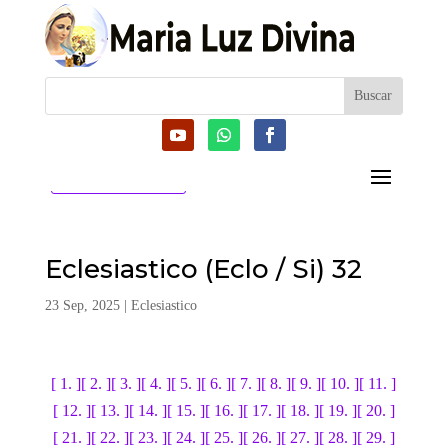
CATEGORIAS
Eclesiastico (Eclo / Si) 32
23 Sep, 2025
|
Eclesiastico
[ 1. ]
[ 2. ]
[ 3. ]
[ 4. ]
[ 5. ]
[ 6. ]
[ 7. ]
[ 8. ]
[ 9. ]
[ 10. ]
[ 11. ]
[ 12. ]
[ 13. ]
[ 14. ]
[ 15. ]
[ 16. ]
[ 17. ]
[ 18. ]
[ 19. ]
[ 20. ]
[ 21. ]
[ 22. ]
[ 23. ]
[ 24. ]
[ 25. ]
[ 26. ]
[ 27. ]
[ 28. ]
[ 29. ]