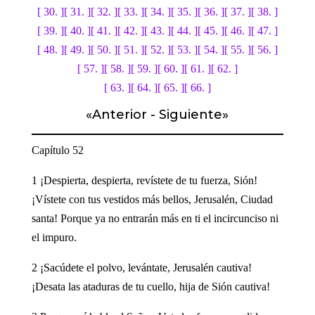
[ 30. ]
[ 31. ]
[ 32. ]
[ 33. ]
[ 34. ]
[ 35. ]
[ 36. ]
[ 37. ]
[ 38. ]
[ 39. ]
[ 40. ]
[ 41. ]
[ 42. ]
[ 43. ]
[ 44. ]
[ 45. ]
[ 46. ]
[ 47. ]
[ 48. ]
[ 49. ]
[ 50. ]
[ 51. ]
[ 52. ]
[ 53. ]
[ 54. ]
[ 55. ]
[ 56. ]
[ 57. ]
[ 58. ]
[ 59. ]
[ 60. ]
[ 61. ]
[ 62. ]
[ 63. ]
[ 64. ]
[ 65. ]
[ 66. ]
«
Anterior
-
Siguiente
»
Capítulo 52
1 ¡Despierta, despierta, revístete de tu fuerza, Sión!
¡Vístete con tus vestidos más bellos, Jerusalén, Ciudad
santa! Porque ya no entrarán más en ti el incircunciso ni
el impuro.
2 ¡Sacúdete el polvo, levántate, Jerusalén cautiva!
¡Desata las ataduras de tu cuello, hija de Sión cautiva!