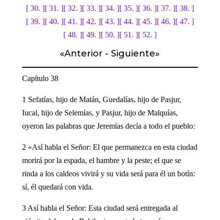
[ 30. ]
[ 31. ]
[ 32. ]
[ 33. ]
[ 34. ]
[ 35. ]
[ 36. ]
[ 37. ]
[ 38. ]
[ 39. ]
[ 40. ]
[ 41. ]
[ 42. ]
[ 43. ]
[ 44. ]
[ 45. ]
[ 46. ]
[ 47. ]
[ 48. ]
[ 49. ]
[ 50. ]
[ 51. ]
[ 52. ]
«
Anterior
-
Siguiente
»
Capítulo 38
1 Sefatías, hijo de Matán, Guedalías, hijo de Pasjur,
Iucal, hijo de Selemías, y Pasjur, hijo de Malquías,
oyeron las palabras que Jeremías decía a todo el pueblo:
2 «Así habla el Señor: El que permanezca en esta ciudad
morirá por la espada, el hambre y la peste; el que se
rinda a los caldeos vivirá y su vida será para él un botín:
sí, él quedará con vida.
3 Así habla el Señor: Esta ciudad será entregada al