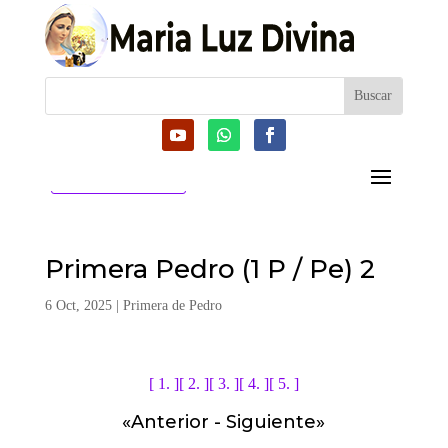
CATEGORIAS
Primera Pedro (1 P / Pe) 2
6 Oct, 2025
|
Primera de Pedro
[ 1. ]
[ 2. ]
[ 3. ]
[ 4. ]
[ 5. ]
«
Anterior
-
Siguiente
»