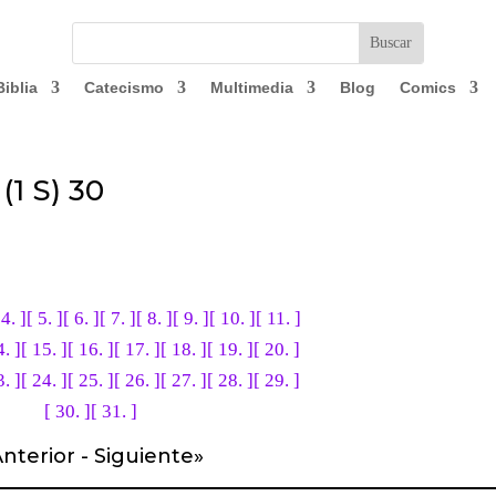
Biblia
Catecismo
Multimedia
Blog
Comics
(1 S) 30
 4. ]
[ 5. ]
[ 6. ]
[ 7. ]
[ 8. ]
[ 9. ]
[ 10. ]
[ 11. ]
4. ]
[ 15. ]
[ 16. ]
[ 17. ]
[ 18. ]
[ 19. ]
[ 20. ]
3. ]
[ 24. ]
[ 25. ]
[ 26. ]
[ 27. ]
[ 28. ]
[ 29. ]
[ 30. ]
[ 31. ]
nterior
-
Siguiente
»