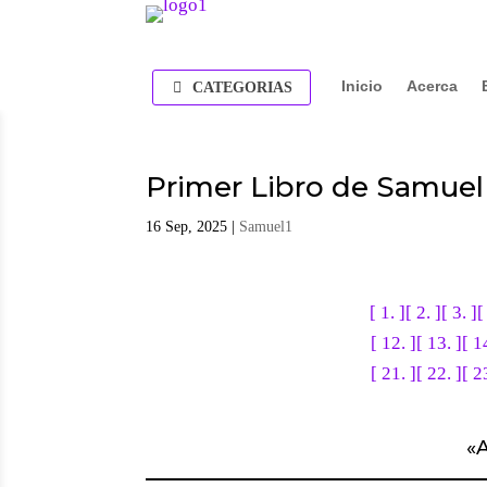
Inicio
Acerca
CATEGORIAS
Primer Libro de Samuel 
16 Sep, 2025
|
Samuel1
[ 1. ]
[ 2. ]
[ 3. ]
[
[ 12. ]
[ 13. ]
[ 1
[ 21. ]
[ 22. ]
[ 2
«
A