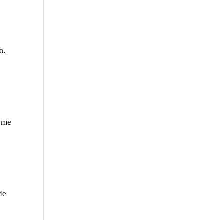
o,
o me
de