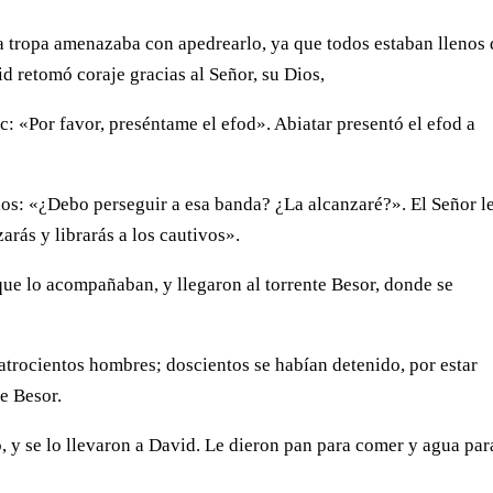
la tropa amenazaba con apedrearlo, ya que todos estaban llenos
id retomó coraje gracias al Señor, su Dios,
ec: «Por favor, preséntame el efod». Abiatar presentó el efod a
inos: «¿Debo perseguir a esa banda? ¿La alcanzaré?». El Señor l
arás y librarás a los cautivos».
que lo acompañaban, y llegaron al torrente Besor, donde se
trocientos hombres; doscientos se habían detenido, por estar
e Besor.
 y se lo llevaron a David. Le dieron pan para comer y agua par