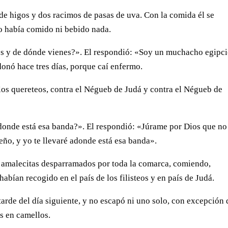
 de higos y dos racimos de pasas de uva. Con la comida él se
no había comido ni bebido nada.
s y de dónde vienes?». El respondió: «Soy un muchacho egipci
onó hace tres días, porque caí enfermo.
os quereteos, contra el Négueb de Judá y contra el Négueb de
donde está esa banda?». El respondió: «Júrame por Dios que n
ño, y yo te llevaré adonde está esa banda».
s amalecitas desparramados por toda la comarca, comiendo,
abían recogido en el país de los filisteos y en país de Judá.
tarde del día siguiente, y no escapó ni uno solo, con excepción 
s en camellos.