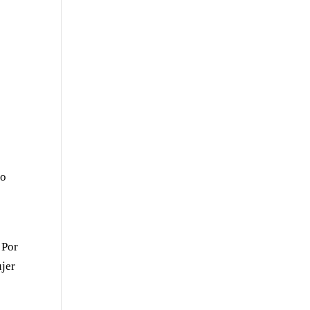
do
¡Por
ujer