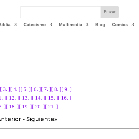
Biblia
Catecismo
Multimedia
Blog
Comics
[ 3. ]
[ 4. ]
[ 5. ]
[ 6. ]
[ 7. ]
[ 8. ]
[ 9. ]
1. ]
[ 12. ]
[ 13. ]
[ 14. ]
[ 15. ]
[ 16. ]
7. ]
[ 18. ]
[ 19. ]
[ 20. ]
[ 21. ]
nterior
-
Siguiente
»