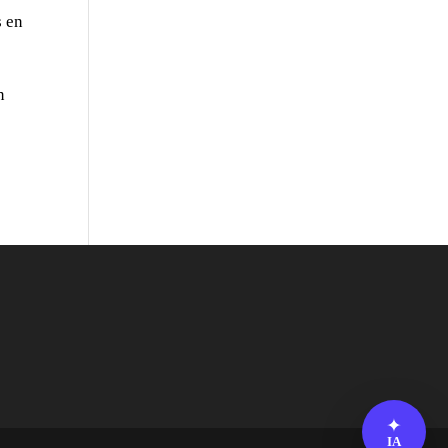
s en
n
✦
IA