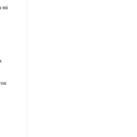
a mi
a
eron