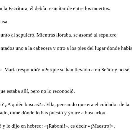
a Escritura, él debía resucitar de entre los muertos.
casa.
unto al sepulcro. Mientras lloraba, se asomó al sepulcro
entados uno a la cabecera y otro a los pies del lugar donde habí
?». María respondió: «Porque se han llevado a mi Señor y no sé
que estaba allí, pero no lo reconoció.
s? ¿A quién buscas?». Ella, pensando que era el cuidador de la
evado, dime dónde lo has puesto y yo iré a buscarlo».
ió y le dijo en hebreo: «¡Raboní!», es decir «¡Maestro!».