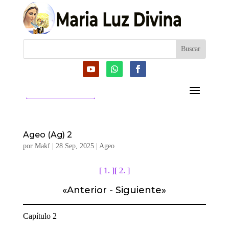
CATEGORIAS
Ageo (Ag) 2
por
Makf
|
28 Sep, 2025
|
Ageo
[ 1. ]
[ 2. ]
«
Anterior
-
Siguiente
»
Capítulo 2