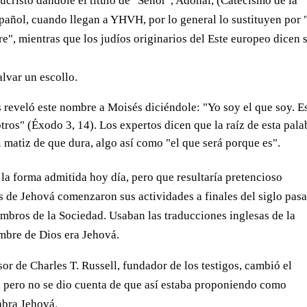
ucristo dándole el título de "Señor", Adonai, (Catecismo de la
español, cuando llegan a YHVH, por lo general lo sustituyen por
", mientras que los judíos originarios del Este europeo dicen 
lvar un escollo.
 reveló este nombre a Moisés diciéndole: "Yo soy el que soy. E
otros" (Éxodo 3, 14). Los expertos dicen que la raíz de esta pala
l matiz de que dura, algo así como "el que será porque es".
la forma admitida hoy día, pero que resultaría pretencioso
 de Jehová comenzaron sus actividades a finales del siglo pas
mbros de la Sociedad. Usaban las traducciones inglesas de la
mbre de Dios era Jehová.
sor de Charles T. Russell, fundador de los testigos, cambió el
, pero no se dio cuenta de que así estaba proponiendo como
labra Jehová.