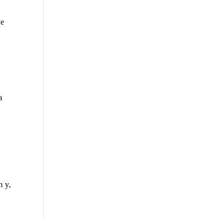
de
e
a
h y,