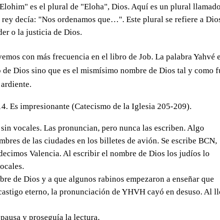
Elohim" es el plural de "Eloha", Dios. Aquí es un plural llamad
rey decía: "Nos ordenamos que…". Este plural se refiere a Dio
er o la justicia de Dios.
vemos con más frecuencia en el libro de Job. La palabra Yahvé 
o de Dios sino que es el mismísimo nombre de Dios tal y como f
 ardiente.
14. Es impresionante (Catecismo de la Iglesia 205-209).
 sin vocales. Las pronuncian, pero nunca las escriben. Algo
mbres de las ciudades en los billetes de avión. Se escribe BCN,
cimos Valencia. Al escribir el nombre de Dios los judíos lo
ocales.
mbre de Dios y a que algunos rabinos empezaron a enseñar que
castigo eterno, la pronunciación de YHVH cayó en desuso. Al l
 pausa y proseguía la lectura.