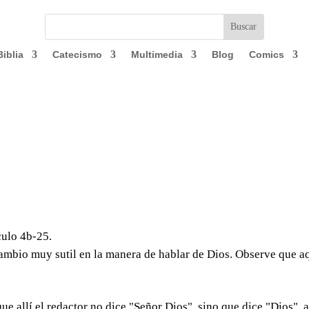
Biblia
Catecismo
Multimedia
Blog
Comics
culo 4b-25.
ambio muy sutil en la manera de hablar de Dios. Observe que a
que allí el redactor no dice "Señor Dios", sino que dice "Dios", a