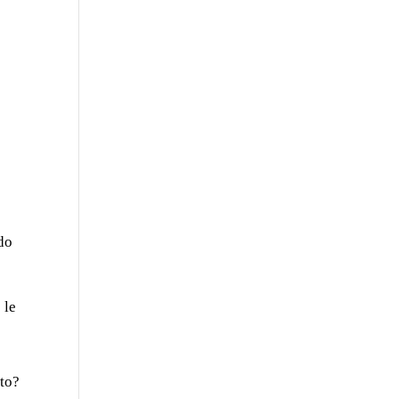
ndo
 le
sto?