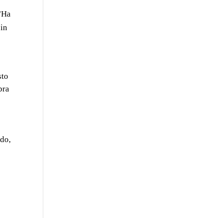
 "Ha
sin
sto
bra
ado,