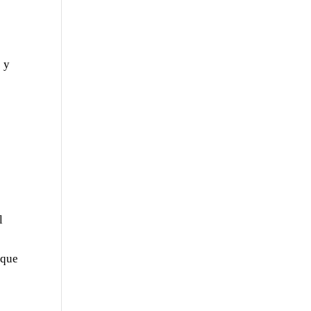
e y
l
 que