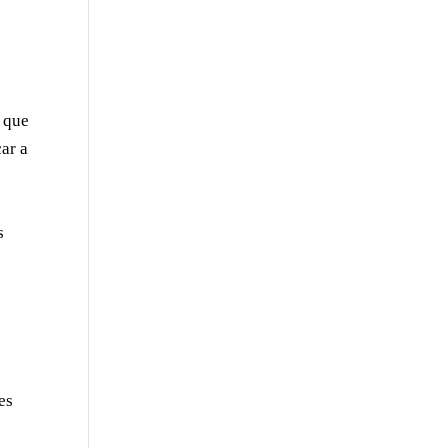
» que
ar a
s
es