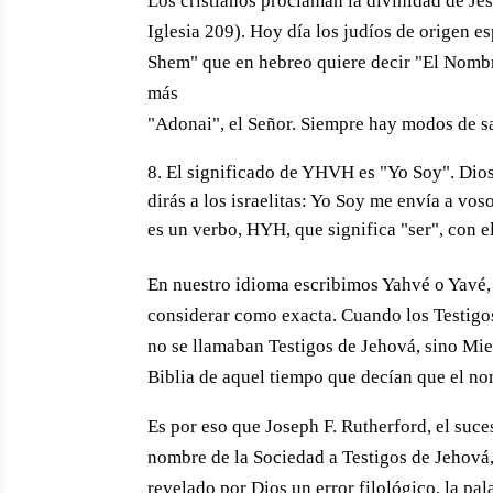
Los cristianos proclaman la divinidad de Jes
Iglesia 209). Hoy día los judíos de origen 
Shem" que en hebreo quiere decir "El Nombre
más
"Adonai", el Señor. Siempre hay modos de sa
El significado de YHVH es "Yo Soy". Dios
dirás a los israelitas: Yo Soy me envía a vos
es un verbo, HYH, que significa "ser", con e
En nuestro idioma escribimos Yahvé o Yavé, 
considerar como exacta. Cuando los Testigos
no se llamaban Testigos de Jehová, sino Mie
Biblia de aquel tiempo que decían que el no
Es por eso que Joseph F. Rutherford, el suce
nombre de la Sociedad a Testigos de Jehová
revelado por Dios un error filológico, la pa