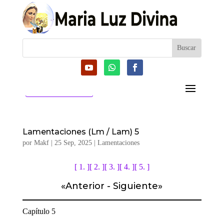
CATEGORIAS
Lamentaciones (Lm / Lam) 5
por
Makf
|
25 Sep, 2025
|
Lamentaciones
[ 1. ]
[ 2. ]
[ 3. ]
[ 4. ]
[ 5. ]
«
Anterior
-
Siguiente
»
Capítulo 5