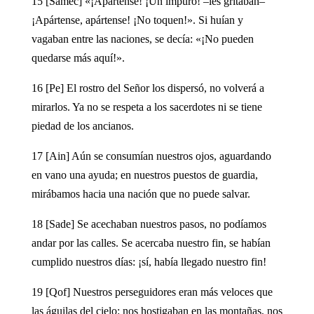
15 [Sámec] «¡Apártense! ¡Un impuro! –les gritaban–
¡Apártense, apártense! ¡No toquen!». Si huían y
vagaban entre las naciones, se decía: «¡No pueden
quedarse más aquí!».
16 [Pe] El rostro del Señor los dispersó, no volverá a
mirarlos. Ya no se respeta a los sacerdotes ni se tiene
piedad de los ancianos.
17 [Ain] Aún se consumían nuestros ojos, aguardando
en vano una ayuda; en nuestros puestos de guardia,
mirábamos hacia una nación que no puede salvar.
18 [Sade] Se acechaban nuestros pasos, no podíamos
andar por las calles. Se acercaba nuestro fin, se habían
cumplido nuestros días: ¡sí, había llegado nuestro fin!
19 [Qof] Nuestros perseguidores eran más veloces que
las águilas del cielo: nos hostigaban en las montañas, nos