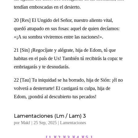
tendían emboscadas en el desierto.
20 [Res] El Ungido del Señor, nuestro aliento vital,
quedó atrapado en sus fosas: aquel de quien decíamos:
«¡A su sombra viviremos entre las naciones!».
21 [Sin] ¡Regocíjate y alégrate, hija de Edom, tú que
habitas en el país de Us! También tú recibirás la copa: te
embriagarás y te desnudarás.
22 [Tau] Tu iniquidad se ha borrado, hija de Sión: ¡él no
volverá a desterrarte! El castigará tu culpa, hija de
Edom, ¡pondrá al descubierto tus pecados!
Lamentaciones (Lm / Lam) 3
por
Makf
|
25 Sep, 2025
|
Lamentaciones
[ 1. ]
[ 2. ]
[ 3. ]
[ 4. ]
[ 5. ]