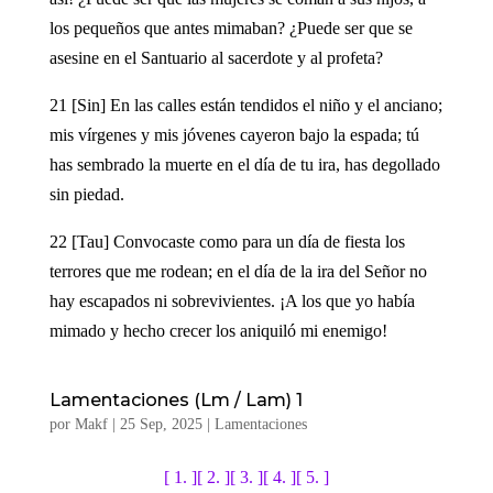
los pequeños que antes mimaban? ¿Puede ser que se
asesine en el Santuario al sacerdote y al profeta?
21 [Sin] En las calles están tendidos el niño y el anciano;
mis vírgenes y mis jóvenes cayeron bajo la espada; tú
has sembrado la muerte en el día de tu ira, has degollado
sin piedad.
22 [Tau] Convocaste como para un día de fiesta los
terrores que me rodean; en el día de la ira del Señor no
hay escapados ni sobrevivientes. ¡A los que yo había
mimado y hecho crecer los aniquiló mi enemigo!
Lamentaciones (Lm / Lam) 1
por
Makf
|
25 Sep, 2025
|
Lamentaciones
[ 1. ]
[ 2. ]
[ 3. ]
[ 4. ]
[ 5. ]