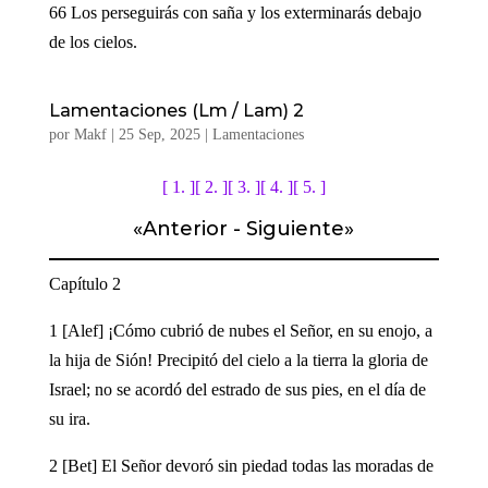
66 Los perseguirás con saña y los exterminarás debajo
de los cielos.
Lamentaciones (Lm / Lam) 2
por
Makf
|
25 Sep, 2025
|
Lamentaciones
[ 1. ]
[ 2. ]
[ 3. ]
[ 4. ]
[ 5. ]
«
Anterior
-
Siguiente
»
Capítulo 2
1 [Alef] ¡Cómo cubrió de nubes el Señor, en su enojo, a
la hija de Sión! Precipitó del cielo a la tierra la gloria de
Israel; no se acordó del estrado de sus pies, en el día de
su ira.
2 [Bet] El Señor devoró sin piedad todas las moradas de