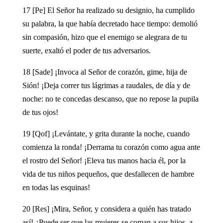
17 [Pe] El Señor ha realizado su designio, ha cumplido
su palabra, la que había decretado hace tiempo: demolió
sin compasión, hizo que el enemigo se alegrara de tu
suerte, exaltó el poder de tus adversarios.
18 [Sade] ¡Invoca al Señor de corazón, gime, hija de
Sión! ¡Deja correr tus lágrimas a raudales, de día y de
noche: no te concedas descanso, que no repose la pupila
de tus ojos!
19 [Qof] ¡Levántate, y grita durante la noche, cuando
comienza la ronda! ¡Derrama tu corazón como agua ante
el rostro del Señor! ¡Eleva tus manos hacia él, por la
vida de tus niños pequeños, que desfallecen de hambre
en todas las esquinas!
20 [Res] ¡Mira, Señor, y considera a quién has tratado
así! ¿Puede ser que las mujeres se coman a sus hijos, a