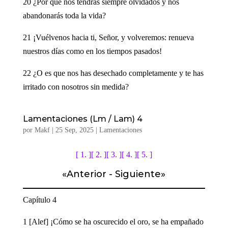
20 ¿Por qué nos tendrás siempre olvidados y nos
abandonarás toda la vida?
21 ¡Vuélvenos hacia ti, Señor, y volveremos: renueva
nuestros días como en los tiempos pasados!
22 ¿O es que nos has desechado completamente y te has
irritado con nosotros sin medida?
Lamentaciones (Lm / Lam) 4
por
Makf
|
25 Sep, 2025
|
Lamentaciones
[ 1. ]
[ 2. ]
[ 3. ]
[ 4. ]
[ 5. ]
«
Anterior
-
Siguiente
»
Capítulo 4
1 [Alef] ¡Cómo se ha oscurecido el oro, se ha empañado