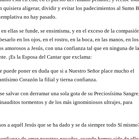
n quisiera aligerar, dividir y evitar los padecimientos al Sumo 
ntemplativa no hay pasado.
en ellas se funde, se ensimisma, y en el exceso de la compasió
besarlo en los ojos, en el rostro, en la boca, en las manos, en los
sos amorosos a Jesús, con una confianza tal que en ninguna de l
te. ¡Es la Esposa del Cantar que exclama:
se puede poner en duda que si a Nuestro Señor place mucho el
ntísimo Corazón la filial y tierna confianza.
e salvar con derramar una sola gota de su Preciosísima Sangre
inauditos tormentos y de los más ignominiosos ultrajes, para
s a aquél Jesús que se ha dado y se da siempre todo Sí mismo
 confianza de amor nuestros pecados, cuando hemos sido de ello