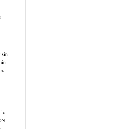
s
 sin
tán
or.
 lo
IÓN
o