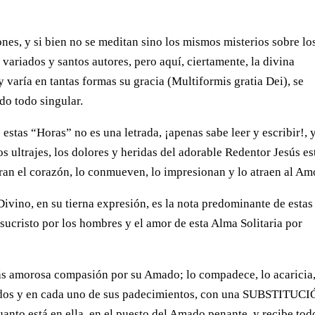
nes, y si bien no se meditan sino los mismos misterios sobre lo
 variados y santos autores, pero aquí, ciertamente, la divina
 varía en tantas formas su gracia (Multiformis gratia Dei), se
do todo singular.
estas “Horas” no es una letrada, ¡apenas sabe leer y escribir!, y
os ultrajes, los dolores y heridas del adorable Redentor Jesús es
tran el corazón, lo conmueven, lo impresionan y lo atraen al Am
ivino, en su tierna expresión, es la nota predominante de estas
esucristo por los hombres y el amor de esta Alma Solitaria por
ás amorosa compasión por su Amado; lo compadece, lo acaricia,
 todos y en cada uno de sus padecimientos, con una SUBSTITUC
cuanto está en ella, en el puesto del Amado penante, y recibe tod