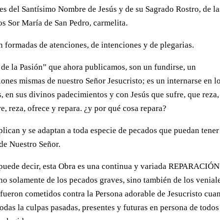
nes del Santísimo Nombre de Jesús y de su Sagrado Rostro, de la
os Sor María de San Pedro, carmelita.
n formadas de atenciones, de intenciones y de plegarias.
 de la Pasión” que ahora publicamos, son un fundirse, un
iones mismas de nuestro Señor Jesucristo; es un internarse en l
, en sus divinos padecimientos y con Jesús que sufre, que reza,
e, reza, ofrece y repara. ¿y por qué cosa repara?
iplican y se adaptan a toda especie de pecados que puedan tener
 de Nuestro Señor.
se puede decir, esta Obra es una continua y variada REPARACIÓN
 no solamente de los pecados graves, sino también de los venial
 fueron cometidos contra la Persona adorable de Jesucristo cua
odas la culpas pasadas, presentes y futuras en persona de todos