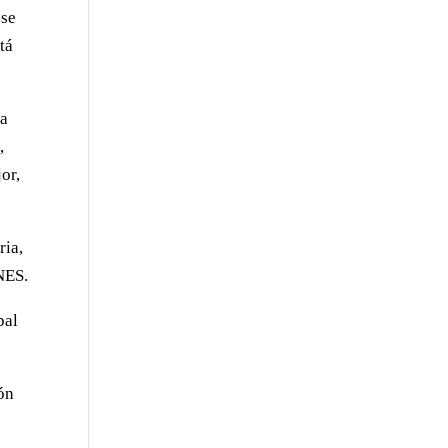
 se
tá
ya
,
or,
ria,
NES.
pal
ón