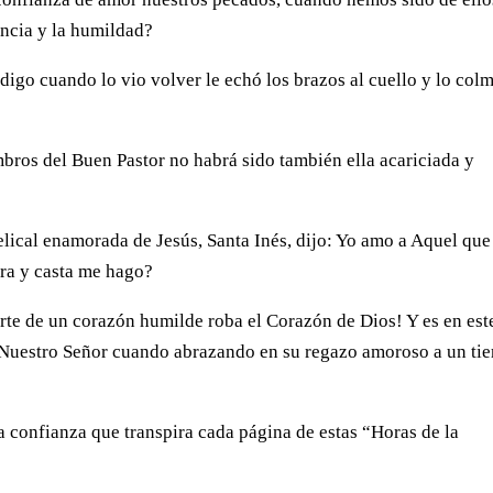
encia y la humildad?
ódigo cuando lo vio volver le echó los brazos al cuello y lo col
mbros del Buen Pastor no habrá sido también ella acariciada y
elical enamorada de Jesús, Santa Inés, dijo: Yo amo a Aquel que
ura y casta me hago?
rte de un corazón humilde roba el Corazón de Dios! Y es en est
uestro Señor cuando abrazando en su regazo amoroso a un tie
la confianza que transpira cada página de estas “Horas de la