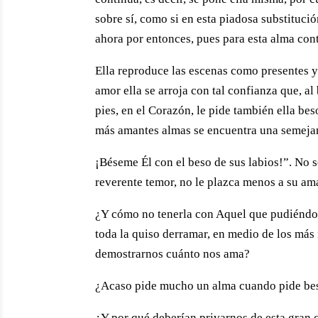
sobre sí, como si en esta piadosa substitució
ahora por entonces, pues para esta alma co
Ella reproduce las escenas como presentes y 
amor ella se arroja con tal confianza que, al 
pies, en el Corazón, le pide también ella be
más amantes almas se encuentra una semejan
¡Béseme Él con el beso de sus labios!”. No 
reverente temor, no le plazca menos a su ama
¿Y cómo no tenerla con Aquel que pudiéndos
toda la quiso derramar, en medio de los más 
demostrarnos cuánto nos ama?
¿Acaso pide mucho un alma cuando pide beso
¿Y por qué deberían privarnos de esta gran