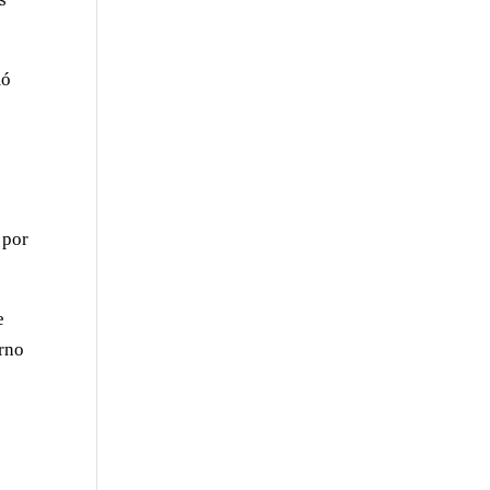
mó
 por
e
rno