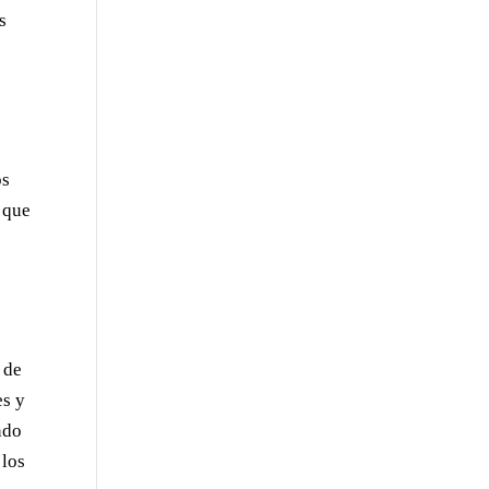
s
os
 que
 de
es y
ndo
 los