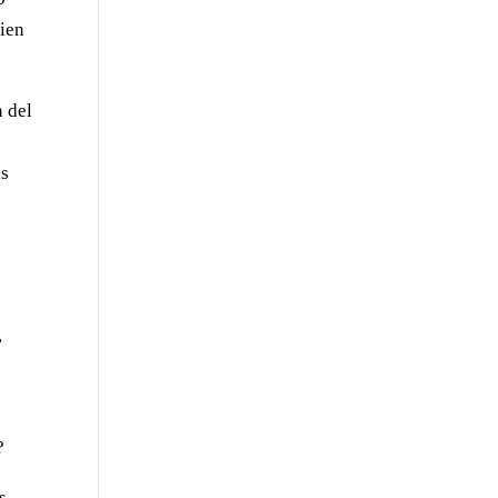
Bien
n del
as
,
?
s