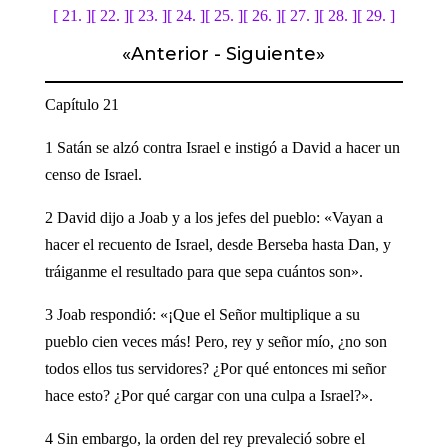
[ 21. ]
[ 22. ]
[ 23. ]
[ 24. ]
[ 25. ]
[ 26. ]
[ 27. ]
[ 28. ]
[ 29. ]
«
Anterior
-
Siguiente
»
Capítulo 21
1 Satán se alzó contra Israel e instigó a David a hacer un
censo de Israel.
2 David dijo a Joab y a los jefes del pueblo: «Vayan a
hacer el recuento de Israel, desde Berseba hasta Dan, y
tráiganme el resultado para que sepa cuántos son».
3 Joab respondió: «¡Que el Señor multiplique a su
pueblo cien veces más! Pero, rey y señor mío, ¿no son
todos ellos tus servidores? ¿Por qué entonces mi señor
hace esto? ¿Por qué cargar con una culpa a Israel?».
4 Sin embargo, la orden del rey prevaleció sobre el