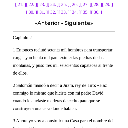
[ 21. ]
[ 22. ]
[ 23. ]
[ 24. ]
[ 25. ]
[ 26. ]
[ 27. ]
[ 28. ]
[ 29. ]
[ 30. ]
[ 31. ]
[ 32. ]
[ 33. ]
[ 34. ]
[ 35. ]
[ 36. ]
«
Anterior
-
Siguiente
»
Capítulo 2
1 Entonces reclutó setenta mil hombres para transportar
cargas y ochenta mil para extraer las piedras de las
montañas, y puso tres mil seiscientos capataces al frente
de ellos.
2 Salomón mandó a decir a Jiram, rey de Tiro: «Haz
conmigo lo mismo que hiciste con mi padre David,
cuando le enviaste maderas de cedro para que se
construyera una casa donde habitar.
3 Ahora yo voy a construir una Casa para el nombre del