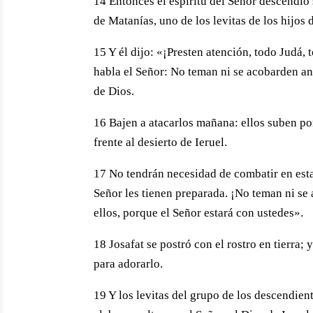
14 Entonces el espíritu del Señor descendió so
de Matanías, uno de los levitas de los hijos
15 Y él dijo: «¡Presten atención, todo Judá, t
habla el Señor: No teman ni se acobarden a
de Dios.
16 Bajen a atacarlos mañana: ellos suben por
frente al desierto de Ieruel.
17 No tendrán necesidad de combatir en esta
Señor les tienen preparada. ¡No teman ni se
ellos, porque el Señor estará con ustedes».
18 Josafat se postró con el rostro en tierra;
para adorarlo.
19 Y los levitas del grupo de los descendien