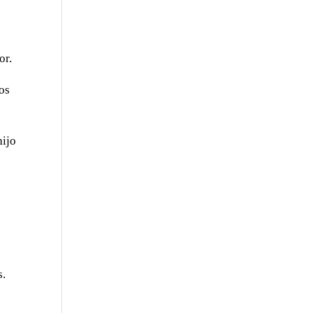
n
or.
ios
hijo
s.