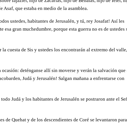
bre Iajaziel, hijo de Zacarías, hijo de Benaías, hijo de Ieiel, h
 de Asaf, que estaba en medio de la asamblea.
odos ustedes, habitantes de Jerusalén, y tú, rey Josafat! Así les
nte esa gran muchedumbre, porque esta guerra no es de ustedes 
 la cuesta de Sis y ustedes los encontrarán al extremo del valle
 ocasión: deténganse allí sin moverse y verán la salvación que 
 acobarden, Judá y Jerusalén! Salgan mañana a enfrentarse con
 y todo Judá y los habitantes de Jerusalén se postraron ante el Se
tes de Quehat y de los descendientes de Coré se levantaron par