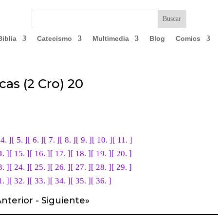
Biblia
Catecismo
Multimedia
Blog
Comics
as (2 Cro) 20
 4. ]
[ 5. ]
[ 6. ]
[ 7. ]
[ 8. ]
[ 9. ]
[ 10. ]
[ 11. ]
4. ]
[ 15. ]
[ 16. ]
[ 17. ]
[ 18. ]
[ 19. ]
[ 20. ]
3. ]
[ 24. ]
[ 25. ]
[ 26. ]
[ 27. ]
[ 28. ]
[ 29. ]
1. ]
[ 32. ]
[ 33. ]
[ 34. ]
[ 35. ]
[ 36. ]
nterior
-
Siguiente
»