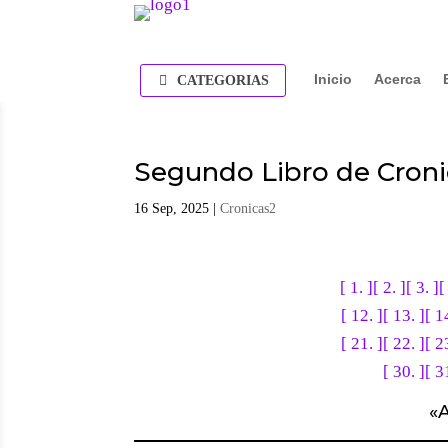
Inicio
Acerca
CATEGORIAS
Segundo Libro de Cronic
16 Sep, 2025
|
Cronicas2
[ 1. ]
[ 2. ]
[ 3. ]
[
[ 12. ]
[ 13. ]
[ 1
[ 21. ]
[ 22. ]
[ 2
[ 30. ]
[ 3
«
A