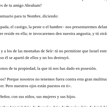
ntes de tu amigo Abraham?
Santuario para tu Nombre, diciendo:
pada, el castigo, la peste o el hambre– nos presentaremos dela
e reside en ella; te invocaremos den nuestra angustia, y tú oirá
y a los de las montañas de Seír: tú no permitiste que Israel entr
so él se apartó de ellos y no los destruyó.
rnos de tu propiedad, la que tú nos has dado en posesión.
llos? Porque nosotros no tenemos fuera contra esta gran multitu
r. Pero nuestros ojos están puestos en ti».
eñor, con sus niños, sus mujeres y sus hijos.