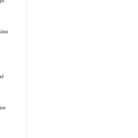
ijo
sino
,
el
ñor
a