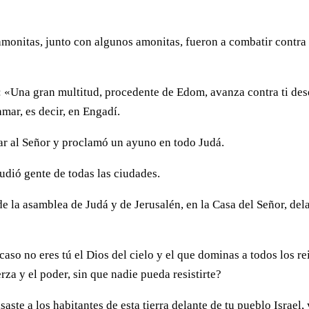
amonitas, junto con algunos amonitas, fueron a combatir contra
: «Una gran multitud, procedente de Edom, avanza contra ti de
amar, es decir, en Engadí.
ar al Señor y proclamó un ayuno en todo Judá.
cudió gente de todas las ciudades.
e la asamblea de Judá y de Jerusalén, en la Casa del Señor, del
caso no eres tú el Dios del cielo y el que dominas a todos los re
rza y el poder, sin que nadie pueda resistirte?
aste a los habitantes de esta tierra delante de tu pueblo Israel, 