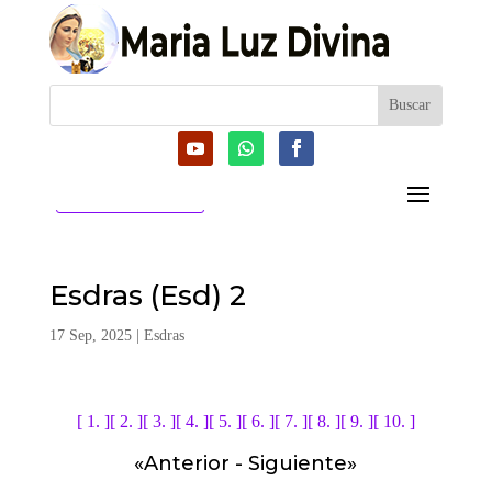
CATEGORIAS
Esdras (Esd) 2
17 Sep, 2025
|
Esdras
[ 1. ]
[ 2. ]
[ 3. ]
[ 4. ]
[ 5. ]
[ 6. ]
[ 7. ]
[ 8. ]
[ 9. ]
[ 10. ]
«
Anterior
-
Siguiente
»