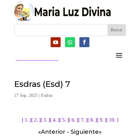
CATEGORIAS
Esdras (Esd) 7
17 Sep, 2025
|
Esdras
[ 1. ]
[ 2. ]
[ 3. ]
[ 4. ]
[ 5. ]
[ 6. ]
[ 7. ]
[ 8. ]
[ 9. ]
[ 10. ]
«
Anterior
-
Siguiente
»