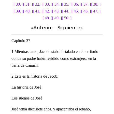
[ 30. ]
[ 31. ]
[ 32. ]
[ 33. ]
[ 34. ]
[ 35. ]
[ 36. ]
[ 37. ]
[ 38. ]
[ 39. ]
[ 40. ]
[ 41. ]
[ 42. ]
[ 43. ]
[ 44. ]
[ 45. ]
[ 46. ]
[ 47. ]
[ 48. ]
[ 49. ]
[ 50. ]
«
Anterior
-
Siguiente
»
Capítulo 37
1 Mientras tanto, Jacob estaba instalado en el territorio
donde su padre había residido como extranjero, en la
tierra de Canaán.
2 Esta es la historia de Jacob.
La historia de José
Los sueños de José
José tenía diecisiete años, y apacentaba el rebaño,