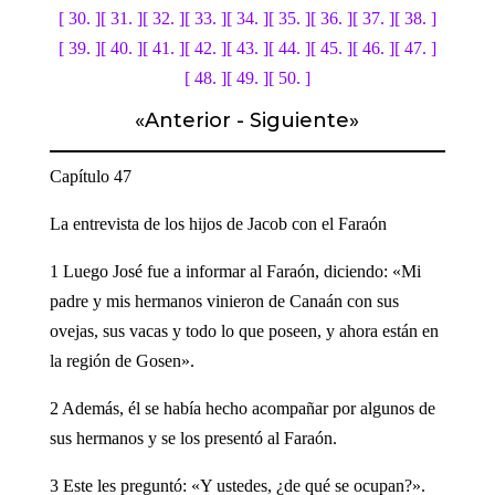
[ 30. ]
[ 31. ]
[ 32. ]
[ 33. ]
[ 34. ]
[ 35. ]
[ 36. ]
[ 37. ]
[ 38. ]
[ 39. ]
[ 40. ]
[ 41. ]
[ 42. ]
[ 43. ]
[ 44. ]
[ 45. ]
[ 46. ]
[ 47. ]
[ 48. ]
[ 49. ]
[ 50. ]
«
Anterior
-
Siguiente
»
Capítulo 47
La entrevista de los hijos de Jacob con el Faraón
1 Luego José fue a informar al Faraón, diciendo: «Mi
padre y mis hermanos vinieron de Canaán con sus
ovejas, sus vacas y todo lo que poseen, y ahora están en
la región de Gosen».
2 Además, él se había hecho acompañar por algunos de
sus hermanos y se los presentó al Faraón.
3 Este les preguntó: «Y ustedes, ¿de qué se ocupan?».