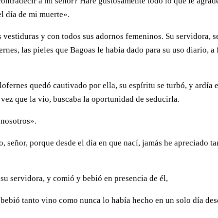
contradecir a mi señor? Haré gustosamente todo lo que le agrade
el día de mi muerte».
s vestiduras y con todos sus adornos femeninos. Su servidora, s
ernes, las pieles que Bagoas le había dado para su uso diario, a 
lofernes quedó cautivado por ella, su espíritu se turbó, y ardía 
vez que la vio, buscaba la oportunidad de seducirla.
 nosotros».
, señor, porque desde el día en que nací, jamás he apreciado ta
su servidora, y comió y bebió en presencia de él,
 bebió tanto vino como nunca lo había hecho en un solo día de