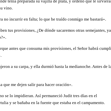
nde tenía preparada su vajilla de plata, y ordenó que le sirvier
su vino.
ra no incurrir en falta; lo que he traído conmigo me bastará».
aben tus provisiones, ¿De dónde sacaremos otras semejantes, y
o?».
 porque antes que consuma mis provisiones, el Señor habrá cumpl
.
jeron a su carpa, y ella durmió hasta la medianoche. Antes de l
a que me dejen salir para hacer oración».
no se lo impidieran. Así permaneció Judit tres días en el
tulia y se bañaba en la fuente que estaba en el campamento.