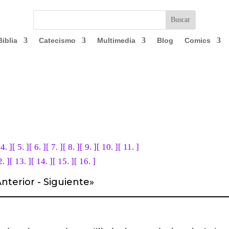
Biblia
Catecismo
Multimedia
Blog
Comics
 4. ]
[ 5. ]
[ 6. ]
[ 7. ]
[ 8. ]
[ 9. ]
[ 10. ]
[ 11. ]
2. ]
[ 13. ]
[ 14. ]
[ 15. ]
[ 16. ]
nterior
-
Siguiente
»