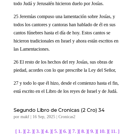
todo Judá y Jerusalén hicieron duelo por Josías.
25 Jeremías compuso una lamentación sobre Josías, y
todos los cantores y cantoras han hablado de él en sus
cantos fúnebres hasta el día de hoy. Estos cantos se
hicieron tradicionales en Israel y ahora están escritos en
las Lamentaciones.
26 El resto de los hechos del rey Josías, sus obras de
piedad, acordes con lo que prescribe la Ley del Señor,
27 y todo lo que él hizo, desde el comienzo hasta el fin,
está escrito en el Libro de los reyes de Israel y de Judá.
Segundo Libro de Cronicas (2 Cro) 34
por
makf
|
16 Sep, 2025
|
Cronicas2
[ 1. ]
[ 2. ]
[ 3. ]
[ 4. ]
[ 5. ]
[ 6. ]
[ 7. ]
[ 8. ]
[ 9. ]
[ 10. ]
[ 11. ]