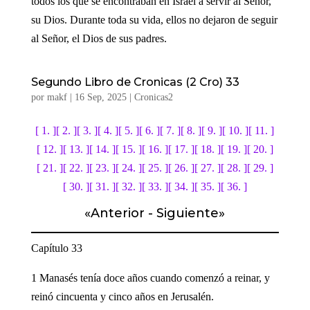
todos los que se encontraban en Israel a servir al Señor,
su Dios. Durante toda su vida, ellos no dejaron de seguir
al Señor, el Dios de sus padres.
Segundo Libro de Cronicas (2 Cro) 33
por
makf
|
16 Sep, 2025
|
Cronicas2
[ 1. ]
[ 2. ]
[ 3. ]
[ 4. ]
[ 5. ]
[ 6. ]
[ 7. ]
[ 8. ]
[ 9. ]
[ 10. ]
[ 11. ]
[ 12. ]
[ 13. ]
[ 14. ]
[ 15. ]
[ 16. ]
[ 17. ]
[ 18. ]
[ 19. ]
[ 20. ]
[ 21. ]
[ 22. ]
[ 23. ]
[ 24. ]
[ 25. ]
[ 26. ]
[ 27. ]
[ 28. ]
[ 29. ]
[ 30. ]
[ 31. ]
[ 32. ]
[ 33. ]
[ 34. ]
[ 35. ]
[ 36. ]
«
Anterior
-
Siguiente
»
Capítulo 33
1 Manasés tenía doce años cuando comenzó a reinar, y
reinó cincuenta y cinco años en Jerusalén.