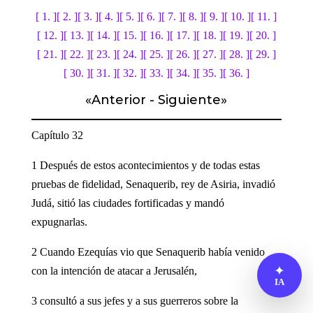
[ 1. ]
[ 2. ]
[ 3. ]
[ 4. ]
[ 5. ]
[ 6. ]
[ 7. ]
[ 8. ]
[ 9. ]
[ 10. ]
[ 11. ]
[ 12. ]
[ 13. ]
[ 14. ]
[ 15. ]
[ 16. ]
[ 17. ]
[ 18. ]
[ 19. ]
[ 20. ]
[ 21. ]
[ 22. ]
[ 23. ]
[ 24. ]
[ 25. ]
[ 26. ]
[ 27. ]
[ 28. ]
[ 29. ]
[ 30. ]
[ 31. ]
[ 32. ]
[ 33. ]
[ 34. ]
[ 35. ]
[ 36. ]
«
Anterior
-
Siguiente
»
Capítulo 32
1 Después de estos acontecimientos y de todas estas
pruebas de fidelidad, Senaquerib, rey de Asiria, invadió
Judá, sitió las ciudades fortificadas y mandó
expugnarlas.
2 Cuando Ezequías vio que Senaquerib había venido
✦
con la intención de atacar a Jerusalén,
IA
3 consultó a sus jefes y a sus guerreros sobre la