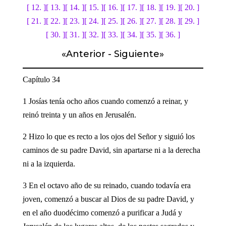
[ 12. ]
[ 13. ]
[ 14. ]
[ 15. ]
[ 16. ]
[ 17. ]
[ 18. ]
[ 19. ]
[ 20. ]
[ 21. ]
[ 22. ]
[ 23. ]
[ 24. ]
[ 25. ]
[ 26. ]
[ 27. ]
[ 28. ]
[ 29. ]
[ 30. ]
[ 31. ]
[ 32. ]
[ 33. ]
[ 34. ]
[ 35. ]
[ 36. ]
«
Anterior
-
Siguiente
»
Capítulo 34
1 Josías tenía ocho años cuando comenzó a reinar, y
reinó treinta y un años en Jerusalén.
2 Hizo lo que es recto a los ojos del Señor y siguió los
caminos de su padre David, sin apartarse ni a la derecha
ni a la izquierda.
3 En el octavo año de su reinado, cuando todavía era
joven, comenzó a buscar al Dios de su padre David, y
en el año duodécimo comenzó a purificar a Judá y