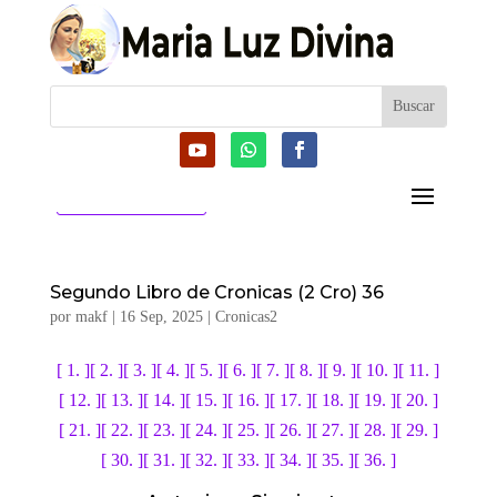
CATEGORIAS
Segundo Libro de Cronicas (2 Cro) 36
por
makf
|
16 Sep, 2025
|
Cronicas2
[ 1. ]
[ 2. ]
[ 3. ]
[ 4. ]
[ 5. ]
[ 6. ]
[ 7. ]
[ 8. ]
[ 9. ]
[ 10. ]
[ 11. ]
[ 12. ]
[ 13. ]
[ 14. ]
[ 15. ]
[ 16. ]
[ 17. ]
[ 18. ]
[ 19. ]
[ 20. ]
[ 21. ]
[ 22. ]
[ 23. ]
[ 24. ]
[ 25. ]
[ 26. ]
[ 27. ]
[ 28. ]
[ 29. ]
[ 30. ]
[ 31. ]
[ 32. ]
[ 33. ]
[ 34. ]
[ 35. ]
[ 36. ]