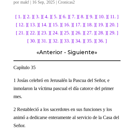
por
makf
|
16 Sep, 2025
|
Cronicas2
[ 1. ]
[ 2. ]
[ 3. ]
[ 4. ]
[ 5. ]
[ 6. ]
[ 7. ]
[ 8. ]
[ 9. ]
[ 10. ]
[ 11. ]
[ 12. ]
[ 13. ]
[ 14. ]
[ 15. ]
[ 16. ]
[ 17. ]
[ 18. ]
[ 19. ]
[ 20. ]
[ 21. ]
[ 22. ]
[ 23. ]
[ 24. ]
[ 25. ]
[ 26. ]
[ 27. ]
[ 28. ]
[ 29. ]
[ 30. ]
[ 31. ]
[ 32. ]
[ 33. ]
[ 34. ]
[ 35. ]
[ 36. ]
«
Anterior
-
Siguiente
»
Capítulo 35
1 Josías celebró en Jerusalén la Pascua del Señor, e
inmolaron la víctima pascual el día catorce del primer
mes.
2 Restableció a los sacerdotes en sus funciones y los
animó a dedicarse enteramente al servicio de la Casa del
Señor.