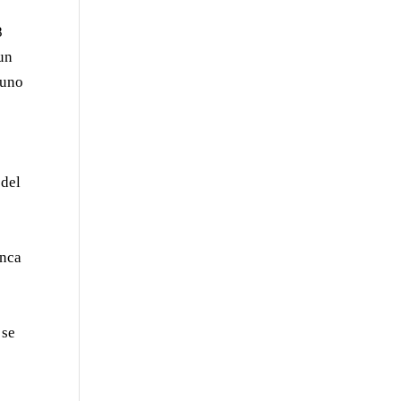
8
 un
 uno
 del
unca
 se