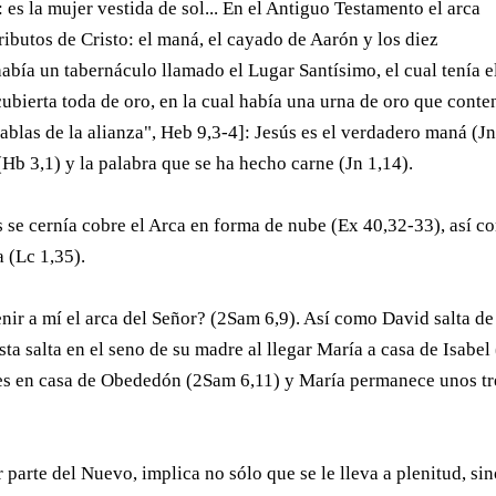
 es la mujer vestida de sol... En el Antiguo Testamento el arca
ributos de Cristo: el maná, el cayado de Aarón y los diez
bía un tabernáculo llamado el Lugar Santísimo, el cual tenía e
 cubierta toda de oro, en la cual había una urna de oro que conte
tablas de la alianza", Heb 9,3-4]: Jesús es el verdadero maná (J
Hb 3,1) y la palabra que se ha hecho carne (Jn 1,14).
s se cernía cobre el Arca en forma de nube (Ex 40,32-33), así c
a (Lc 1,35).
ir a mí el arca del Señor? (2Sam 6,9). Así como David salta de
ta salta en el seno de su madre al llegar María a casa de Isabel
ses en casa de Obededón (2Sam 6,11) y María permanece unos tr
arte del Nuevo, implica no sólo que se le lleva a plenitud, si