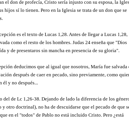
 el don de profecía, Cristo sería injusto con su esposa, la Igles
s hijos sí lo tienen. Pero en la Iglesia se trata de un don que se
es.
epción es el texto de Lucas 1,28. Antes de llegar a Lucas 1,28,
lvada como el resto de los hombres. Judas 24 enseña que "Dios
da y de presentaros sin mancha en presencia de su gloria".
epción deducimos que al igual que nosotros, María fue salvada 
vación después de caer en pecado, sino previamente, como quie
n él y no después...
 del de Lc 1,26-38. Dejando de lado la diferencia de los géner
vo y otro doctrinal), no ha de descuidarse que el pecado de que s
que en el "todos" de Pablo no está incluido Cristo. Pero ¿está