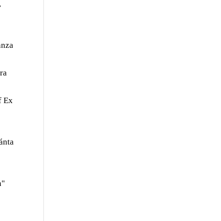
,
anza
ara
f Ex
uánta
n"