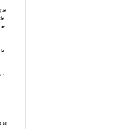
 que
 de
que
bla
te:
e es