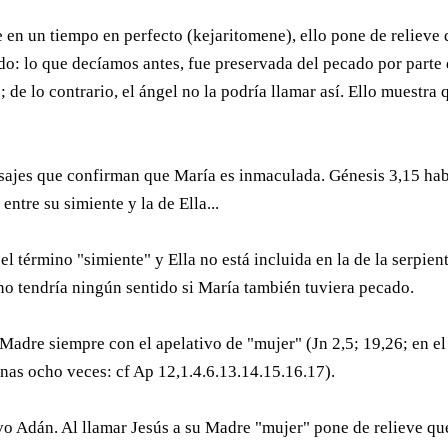
en un tiempo en perfecto (kejaritomene), ello pone de relieve
ado: lo que decíamos antes, fue preservada del pecado por parte
 de lo contrario, el ángel no la podría llamar así. Ello muestra 
asajes que confirman que María es inmaculada. Génesis 3,15 ha
 entre su simiente y la de Ella...
l término "simiente" y Ella no está incluida en la de la serpien
 no tendría ningún sentido si María también tuviera pecado.
 Madre siempre con el apelativo de "mujer" (Jn 2,5; 19,26; en el
nas ocho veces: cf Ap 12,1.4.6.13.14.15.16.17).
o Adán. Al llamar Jesús a su Madre "mujer" pone de relieve qu