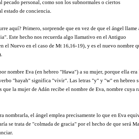
l pecado personal, como son los subnormales o ciertos
al estado de conciencia.
rre aquí? Primero, sorprende que en vez de que el ángel llame 
cia". Este hecho nos recuerda algo llamativo en el Antiguo
 en el Nuevo en el caso de Mt 16,16-19), y es el nuevo nombre 
).
 por nombre Eva (en hebreo "Hawa") a su mujer, porque ella era 
verbo "hayah" significa "vivir". Las letras "y" y "w" en hebreo 
 es que la mujer de Adán recibe el nombre de Eva, nombre cuya r
ara nombrarla, el ángel emplea precisamente lo que en Eva equi
aría se trata de "colmada de gracia" por el hecho de que será M
unciar.