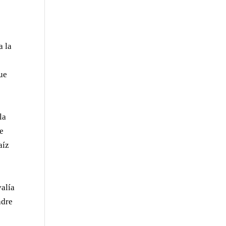
a la
que
la
se
aíz
valía
adre