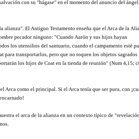
a salvación con su "hágase" en el momento del anuncio del ángel
a alianza". El Antiguo Testamento enseña que el Arca de la Ali
 hombre pecador ninguno: "Cuando Aarón y sus hijos hayan
odos los utensilios del santuario, cuando el campamento esté p
at para transportarlos, pero que no toquen los objetos sagrados
portarán los hijos de Coat en la tienda de reunión" (Num 4,15; c
el Arca como el principal. Si el Arca tenía que ser pura, con ¡c
 encarnado!
uestra el arca de la alianza en un contexto típico de "revelació
enos.