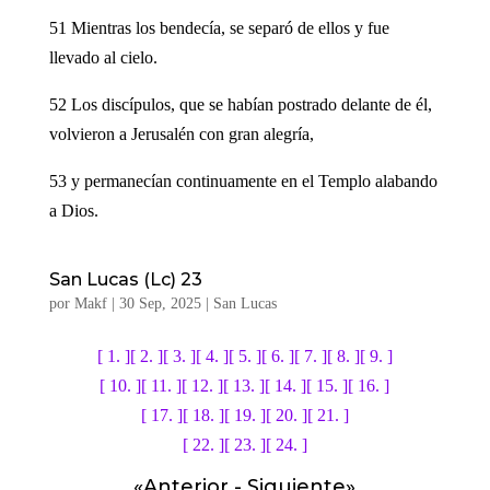
51 Mientras los bendecía, se separó de ellos y fue
llevado al cielo.
52 Los discípulos, que se habían postrado delante de él,
volvieron a Jerusalén con gran alegría,
53 y permanecían continuamente en el Templo alabando
a Dios.
San Lucas (Lc) 23
por
Makf
|
30 Sep, 2025
|
San Lucas
[ 1. ]
[ 2. ]
[ 3. ]
[ 4. ]
[ 5. ]
[ 6. ]
[ 7. ]
[ 8. ]
[ 9. ]
[ 10. ]
[ 11. ]
[ 12. ]
[ 13. ]
[ 14. ]
[ 15. ]
[ 16. ]
[ 17. ]
[ 18. ]
[ 19. ]
[ 20. ]
[ 21. ]
[ 22. ]
[ 23. ]
[ 24. ]
«
Anterior
-
Siguiente
»