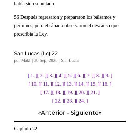
había sido sepultado.
56 Después regresaron y prepararon los bálsamos y
perfumes, pero el sábado observaron el descanso que
prescribía la Ley.
San Lucas (Lc) 22
por
Makf
|
30 Sep, 2025
|
San Lucas
[ 1. ]
[ 2. ]
[ 3. ]
[ 4. ]
[ 5. ]
[ 6. ]
[ 7. ]
[ 8. ]
[ 9. ]
[ 10. ]
[ 11. ]
[ 12. ]
[ 13. ]
[ 14. ]
[ 15. ]
[ 16. ]
[ 17. ]
[ 18. ]
[ 19. ]
[ 20. ]
[ 21. ]
[ 22. ]
[ 23. ]
[ 24. ]
«
Anterior
-
Siguiente
»
Capítulo 22