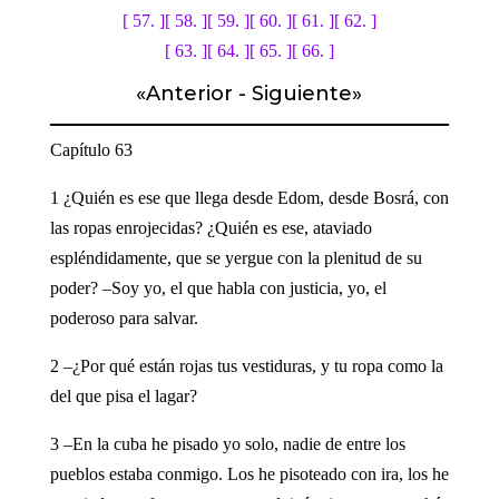
[ 57. ]
[ 58. ]
[ 59. ]
[ 60. ]
[ 61. ]
[ 62. ]
[ 63. ]
[ 64. ]
[ 65. ]
[ 66. ]
«
Anterior
-
Siguiente
»
Capítulo 63
1 ¿Quién es ese que llega desde Edom, desde Bosrá, con
las ropas enrojecidas? ¿Quién es ese, ataviado
espléndidamente, que se yergue con la plenitud de su
poder? –Soy yo, el que habla con justicia, yo, el
poderoso para salvar.
2 –¿Por qué están rojas tus vestiduras, y tu ropa como la
del que pisa el lagar?
3 –En la cuba he pisado yo solo, nadie de entre los
pueblos estaba conmigo. Los he pisoteado con ira, los he