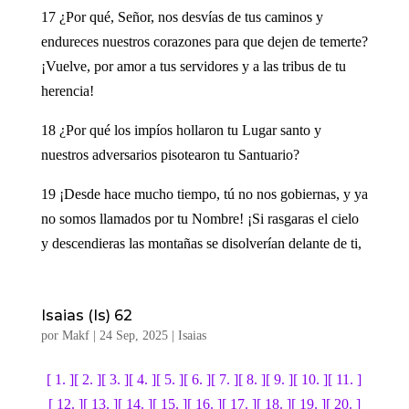
17 ¿Por qué, Señor, nos desvías de tus caminos y
endureces nuestros corazones para que dejen de temerte?
¡Vuelve, por amor a tus servidores y a las tribus de tu
herencia!
18 ¿Por qué los impíos hollaron tu Lugar santo y
nuestros adversarios pisotearon tu Santuario?
19 ¡Desde hace mucho tiempo, tú no nos gobiernas, y ya
no somos llamados por tu Nombre! ¡Si rasgaras el cielo
y descendieras las montañas se disolverían delante de ti,
Isaias (Is) 62
por
Makf
|
24 Sep, 2025
|
Isaias
[ 1. ]
[ 2. ]
[ 3. ]
[ 4. ]
[ 5. ]
[ 6. ]
[ 7. ]
[ 8. ]
[ 9. ]
[ 10. ]
[ 11. ]
[ 12. ]
[ 13. ]
[ 14. ]
[ 15. ]
[ 16. ]
[ 17. ]
[ 18. ]
[ 19. ]
[ 20. ]