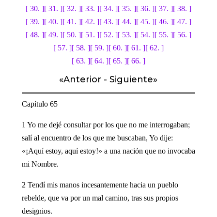
[ 30. ]
[ 31. ]
[ 32. ]
[ 33. ]
[ 34. ]
[ 35. ]
[ 36. ]
[ 37. ]
[ 38. ]
[ 39. ]
[ 40. ]
[ 41. ]
[ 42. ]
[ 43. ]
[ 44. ]
[ 45. ]
[ 46. ]
[ 47. ]
[ 48. ]
[ 49. ]
[ 50. ]
[ 51. ]
[ 52. ]
[ 53. ]
[ 54. ]
[ 55. ]
[ 56. ]
[ 57. ]
[ 58. ]
[ 59. ]
[ 60. ]
[ 61. ]
[ 62. ]
[ 63. ]
[ 64. ]
[ 65. ]
[ 66. ]
«
Anterior
-
Siguiente
»
Capítulo 65
1 Yo me dejé consultar por los que no me interrogaban;
salí al encuentro de los que me buscaban, Yo dije:
«¡Aquí estoy, aquí estoy!» a una nación que no invocaba
mi Nombre.
2 Tendí mis manos incesantemente hacia un pueblo
rebelde, que va por un mal camino, tras sus propios
designios.