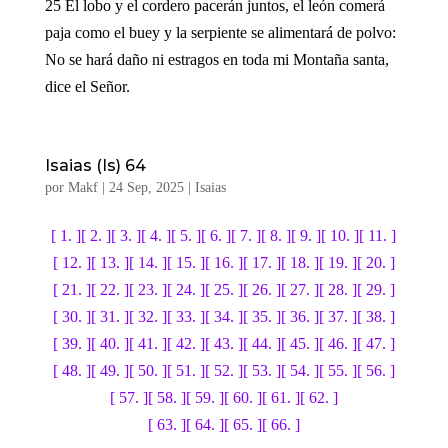
25 El lobo y el cordero pacerán juntos, el león comerá
paja como el buey y la serpiente se alimentará de polvo:
No se hará daño ni estragos en toda mi Montaña santa,
dice el Señor.
Isaias (Is) 64
por
Makf
|
24 Sep, 2025
|
Isaias
[ 1. ]
[ 2. ]
[ 3. ]
[ 4. ]
[ 5. ]
[ 6. ]
[ 7. ]
[ 8. ]
[ 9. ]
[ 10. ]
[ 11. ]
[ 12. ]
[ 13. ]
[ 14. ]
[ 15. ]
[ 16. ]
[ 17. ]
[ 18. ]
[ 19. ]
[ 20. ]
[ 21. ]
[ 22. ]
[ 23. ]
[ 24. ]
[ 25. ]
[ 26. ]
[ 27. ]
[ 28. ]
[ 29. ]
[ 30. ]
[ 31. ]
[ 32. ]
[ 33. ]
[ 34. ]
[ 35. ]
[ 36. ]
[ 37. ]
[ 38. ]
[ 39. ]
[ 40. ]
[ 41. ]
[ 42. ]
[ 43. ]
[ 44. ]
[ 45. ]
[ 46. ]
[ 47. ]
[ 48. ]
[ 49. ]
[ 50. ]
[ 51. ]
[ 52. ]
[ 53. ]
[ 54. ]
[ 55. ]
[ 56. ]
[ 57. ]
[ 58. ]
[ 59. ]
[ 60. ]
[ 61. ]
[ 62. ]
[ 63. ]
[ 64. ]
[ 65. ]
[ 66. ]