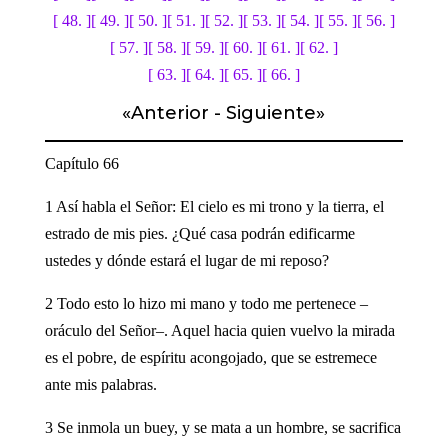
[ 48. ]
[ 49. ]
[ 50. ]
[ 51. ]
[ 52. ]
[ 53. ]
[ 54. ]
[ 55. ]
[ 56. ]
[ 57. ]
[ 58. ]
[ 59. ]
[ 60. ]
[ 61. ]
[ 62. ]
[ 63. ]
[ 64. ]
[ 65. ]
[ 66. ]
«
Anterior
-
Siguiente
»
Capítulo 66
1 Así habla el Señor: El cielo es mi trono y la tierra, el
estrado de mis pies. ¿Qué casa podrán edificarme
ustedes y dónde estará el lugar de mi reposo?
2 Todo esto lo hizo mi mano y todo me pertenece –
oráculo del Señor–. Aquel hacia quien vuelvo la mirada
es el pobre, de espíritu acongojado, que se estremece
ante mis palabras.
3 Se inmola un buey, y se mata a un hombre, se sacrifica