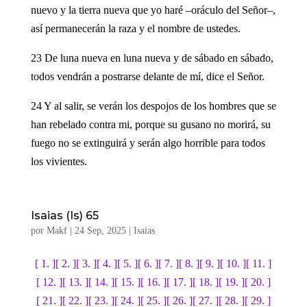
nuevo y la tierra nueva que yo haré –oráculo del Señor–,
así permanecerán la raza y el nombre de ustedes.
23 De luna nueva en luna nueva y de sábado en sábado,
todos vendrán a postrarse delante de mí, dice el Señor.
24 Y al salir, se verán los despojos de los hombres que se
han rebelado contra mi, porque su gusano no morirá, su
fuego no se extinguirá y serán algo horrible para todos
los vivientes.
Isaias (Is) 65
por
Makf
|
24 Sep, 2025
|
Isaias
[ 1. ]
[ 2. ]
[ 3. ]
[ 4. ]
[ 5. ]
[ 6. ]
[ 7. ]
[ 8. ]
[ 9. ]
[ 10. ]
[ 11. ]
[ 12. ]
[ 13. ]
[ 14. ]
[ 15. ]
[ 16. ]
[ 17. ]
[ 18. ]
[ 19. ]
[ 20. ]
[ 21. ]
[ 22. ]
[ 23. ]
[ 24. ]
[ 25. ]
[ 26. ]
[ 27. ]
[ 28. ]
[ 29. ]