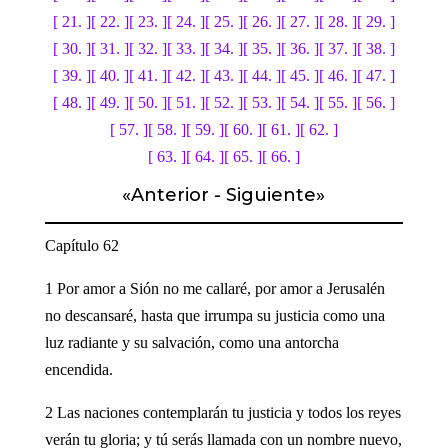
[ 21. ]
[ 22. ]
[ 23. ]
[ 24. ]
[ 25. ]
[ 26. ]
[ 27. ]
[ 28. ]
[ 29. ]
[ 30. ]
[ 31. ]
[ 32. ]
[ 33. ]
[ 34. ]
[ 35. ]
[ 36. ]
[ 37. ]
[ 38. ]
[ 39. ]
[ 40. ]
[ 41. ]
[ 42. ]
[ 43. ]
[ 44. ]
[ 45. ]
[ 46. ]
[ 47. ]
[ 48. ]
[ 49. ]
[ 50. ]
[ 51. ]
[ 52. ]
[ 53. ]
[ 54. ]
[ 55. ]
[ 56. ]
[ 57. ]
[ 58. ]
[ 59. ]
[ 60. ]
[ 61. ]
[ 62. ]
[ 63. ]
[ 64. ]
[ 65. ]
[ 66. ]
«
Anterior
-
Siguiente
»
Capítulo 62
1 Por amor a Sión no me callaré, por amor a Jerusalén
no descansaré, hasta que irrumpa su justicia como una
luz radiante y su salvación, como una antorcha
encendida.
2 Las naciones contemplarán tu justicia y todos los reyes
verán tu gloria; y tú serás llamada con un nombre nuevo,