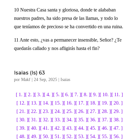
10 Nuestra Casa santa y gloriosa, donde te alababan
nuestros padres, ha sido presa de las llamas, y todo lo
que teníamos de precioso se ha convertido en una ruina.
11 Ante esto, ¿vas a permanecer insensible, Señor? ¿Te
quedarás callado y nos afligirás hasta el fin?
Isaias (Is) 63
por
Makf
|
24 Sep, 2025
|
Isaias
[ 1. ]
[ 2. ]
[ 3. ]
[ 4. ]
[ 5. ]
[ 6. ]
[ 7. ]
[ 8. ]
[ 9. ]
[ 10. ]
[ 11. ]
[ 12. ]
[ 13. ]
[ 14. ]
[ 15. ]
[ 16. ]
[ 17. ]
[ 18. ]
[ 19. ]
[ 20. ]
[ 21. ]
[ 22. ]
[ 23. ]
[ 24. ]
[ 25. ]
[ 26. ]
[ 27. ]
[ 28. ]
[ 29. ]
[ 30. ]
[ 31. ]
[ 32. ]
[ 33. ]
[ 34. ]
[ 35. ]
[ 36. ]
[ 37. ]
[ 38. ]
[ 39. ]
[ 40. ]
[ 41. ]
[ 42. ]
[ 43. ]
[ 44. ]
[ 45. ]
[ 46. ]
[ 47. ]
[ 48. ]
[ 49. ]
[ 50. ]
[ 51. ]
[ 52. ]
[ 53. ]
[ 54. ]
[ 55. ]
[ 56. ]