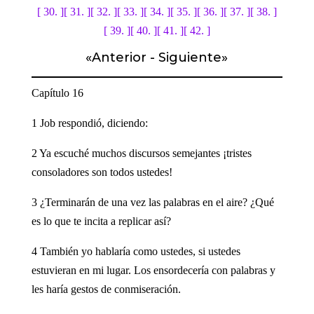
[ 30. ]
[ 31. ]
[ 32. ]
[ 33. ]
[ 34. ]
[ 35. ]
[ 36. ]
[ 37. ]
[ 38. ]
[ 39. ]
[ 40. ]
[ 41. ]
[ 42. ]
«
Anterior
-
Siguiente
»
Capítulo 16
1 Job respondió, diciendo:
2 Ya escuché muchos discursos semejantes ¡tristes
consoladores son todos ustedes!
3 ¿Terminarán de una vez las palabras en el aire? ¿Qué
es lo que te incita a replicar así?
4 También yo hablaría como ustedes, si ustedes
estuvieran en mi lugar. Los ensordecería con palabras y
les haría gestos de conmiseración.