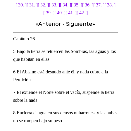
[ 30. ]
[ 31. ]
[ 32. ]
[ 33. ]
[ 34. ]
[ 35. ]
[ 36. ]
[ 37. ]
[ 38. ]
[ 39. ]
[ 40. ]
[ 41. ]
[ 42. ]
«
Anterior
-
Siguiente
»
Capítulo 26
5 Bajo la tierra se retuercen las Sombras, las aguas y los
que habitan en ellas.
6 El Abismo está desnudo ante él, y nada cubre a la
Perdición.
7 El extiende el Norte sobre el vacío, suspende la tierra
sobre la nada.
8 Encierra el agua en sus densos nubarrones, y las nubes
no se rompen bajo su peso.