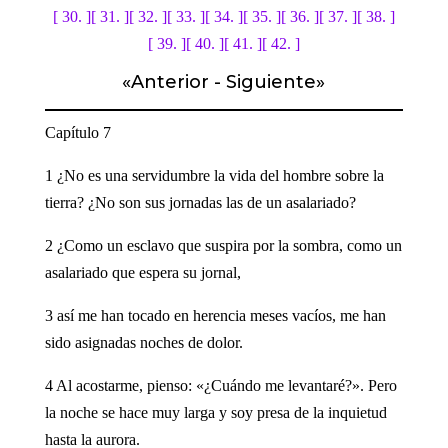
[ 30. ]
[ 31. ]
[ 32. ]
[ 33. ]
[ 34. ]
[ 35. ]
[ 36. ]
[ 37. ]
[ 38. ]
[ 39. ]
[ 40. ]
[ 41. ]
[ 42. ]
«
Anterior
-
Siguiente
»
Capítulo 7
1 ¿No es una servidumbre la vida del hombre sobre la
tierra? ¿No son sus jornadas las de un asalariado?
2 ¿Como un esclavo que suspira por la sombra, como un
asalariado que espera su jornal,
3 así me han tocado en herencia meses vacíos, me han
sido asignadas noches de dolor.
4 Al acostarme, pienso: «¿Cuándo me levantaré?». Pero
la noche se hace muy larga y soy presa de la inquietud
hasta la aurora.