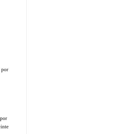
 por
 por
einte