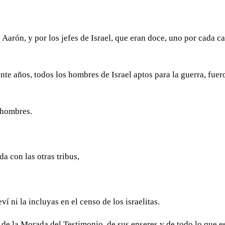
 Aarón, y por los jefes de Israel, que eran doce, uno por cada c
inte años, todos los hombres de Israel aptos para la guerra, fuer
0 hombres.
da con las otras tribus,
ví ni la incluyas en el censo de los israelitas.
 de la Morada del Testimonio, de sus enseres y de todo lo que e