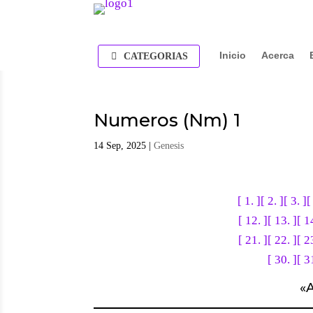
Inicio
Acerca
CATEGORIAS
Numeros (Nm) 1
14 Sep, 2025
|
Genesis
[ 1. ]
[ 2. ]
[ 3. ]
[
[ 12. ]
[ 13. ]
[ 1
[ 21. ]
[ 22. ]
[ 2
[ 30. ]
[ 3
«
A