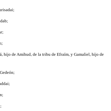
urisadai;
adab;
ar;
n;
má, hijo de Amihud, de la tribu de Efraím, y Gamaliel, hijo de
e Gedeón;
addai;
n;
;