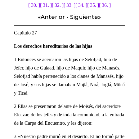
[ 30. ]
[ 31. ]
[ 32. ]
[ 33. ]
[ 34. ]
[ 35. ]
[ 36. ]
«
Anterior
-
Siguiente
»
Capítulo 27
Los derechos hereditarios de las hijas
1 Entonces se acercaron las hijas de Selofjad, hijo de
Jéfer, hijo de Galaad, hijo de Maquir, hijo de Manasés.
Selofjad había pertenecido a los clanes de Manasés, hijo
de José, y sus hijas se llamaban Majlá, Noá, Joglá, Milcá
y Tirsá.
2 Ellas se presentaron delante de Moisés, del sacerdote
Eleazar, de los jefes y de toda la comunidad, a la entrada
de la Carpa del Encuentro, y les dijeron:
3 «Nuestro padre murió en el desierto. El no formó parte