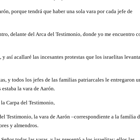
arón, porque tendrá que haber una sola vara por cada jefe de
ntro, delante del Arca del Testimonio, donde yo me encuentro c
 y así acallaré las incesantes protestas que los israelitas levant
as, y todos los jefes de las familias patriarcales le entregaron u
s estaba la vara de Aarón.
 la Carpa del Testimonio,
 del Testimonio, la vara de Aarón –correspondiente a la familia 
lores y almendros.
eñor todas las varas, y las presentó a los israelitas: ellos las