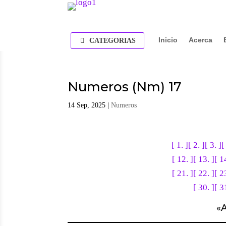
Inicio
Acerca
CATEGORIAS
Numeros (Nm) 17
14 Sep, 2025
|
Numeros
[ 1. ]
[ 2. ]
[ 3. ]
[
[ 12. ]
[ 13. ]
[ 1
[ 21. ]
[ 22. ]
[ 2
[ 30. ]
[ 3
«
A