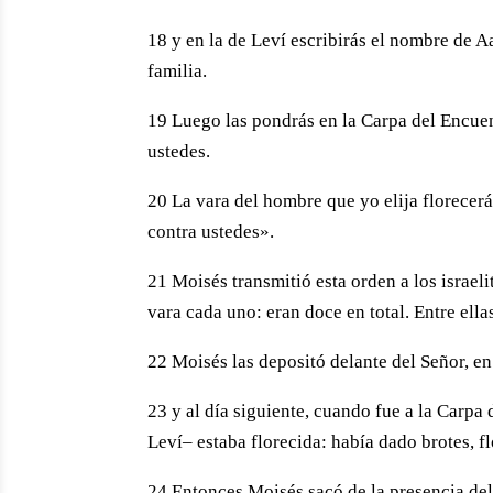
18 y en la de Leví escribirás el nombre de A
familia.
19 Luego las pondrás en la Carpa del Encue
ustedes.
20 La vara del hombre que yo elija florecerá,
contra ustedes».
21 Moisés transmitió esta orden a los israelit
vara cada uno: eran doce en total. Entre ella
22 Moisés las depositó delante del Señor, en
23 y al día siguiente, cuando fue a la Carpa
Leví– estaba florecida: había dado brotes, f
24 Entonces Moisés sacó de la presencia del S