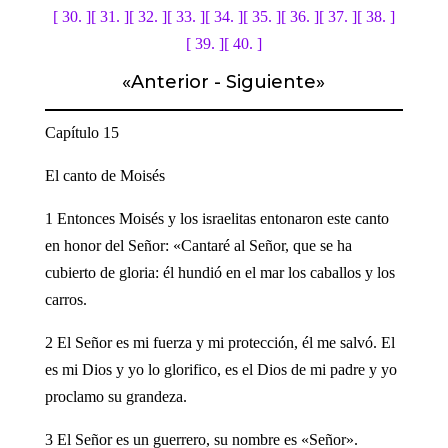
[ 30. ]
[ 31. ]
[ 32. ]
[ 33. ]
[ 34. ]
[ 35. ]
[ 36. ]
[ 37. ]
[ 38. ]
[ 39. ]
[ 40. ]
«
Anterior
-
Siguiente
»
Capítulo 15
El canto de Moisés
1 Entonces Moisés y los israelitas entonaron este canto
en honor del Señor: «Cantaré al Señor, que se ha
cubierto de gloria: él hundió en el mar los caballos y los
carros.
2 El Señor es mi fuerza y mi protección, él me salvó. El
es mi Dios y yo lo glorifico, es el Dios de mi padre y yo
proclamo su grandeza.
3 El Señor es un guerrero, su nombre es «Señor».