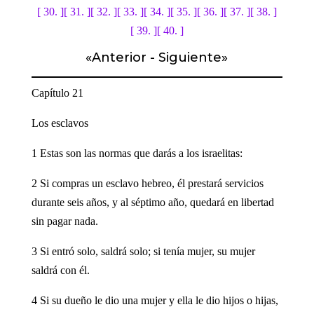
[ 30. ]
[ 31. ]
[ 32. ]
[ 33. ]
[ 34. ]
[ 35. ]
[ 36. ]
[ 37. ]
[ 38. ]
[ 39. ]
[ 40. ]
«
Anterior
-
Siguiente
»
Capítulo 21
Los esclavos
1 Estas son las normas que darás a los israelitas:
2 Si compras un esclavo hebreo, él prestará servicios
durante seis años, y al séptimo año, quedará en libertad
sin pagar nada.
3 Si entró solo, saldrá solo; si tenía mujer, su mujer
saldrá con él.
4 Si su dueño le dio una mujer y ella le dio hijos o hijas,