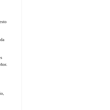
esto
ida
es
eñor.
io,