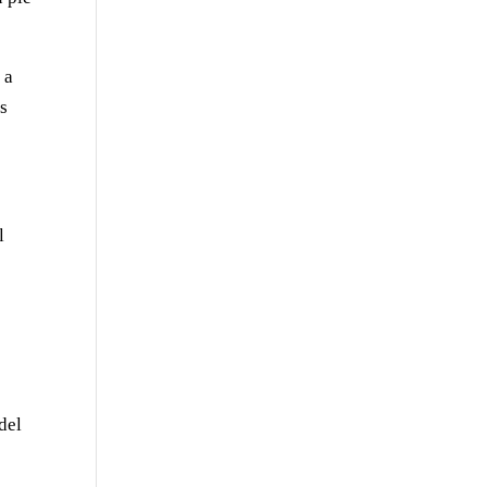
 a
as
l
del