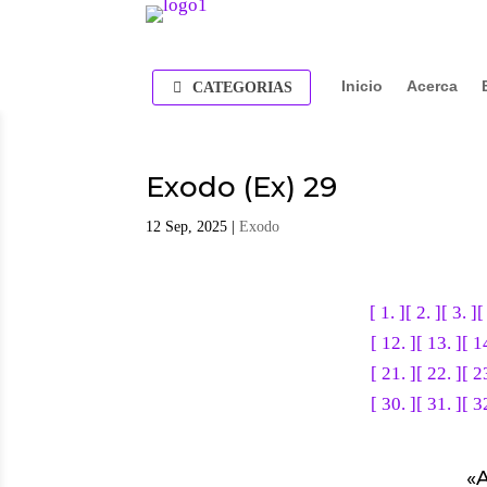
Inicio
Acerca
CATEGORIAS
Exodo (Ex) 29
12 Sep, 2025
|
Exodo
[ 1. ]
[ 2. ]
[ 3. ]
[
[ 12. ]
[ 13. ]
[ 1
[ 21. ]
[ 22. ]
[ 2
[ 30. ]
[ 31. ]
[ 3
«
A