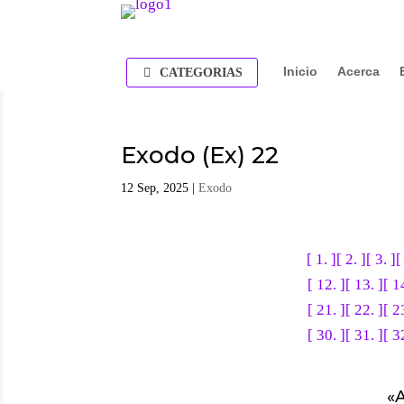
Inicio
Acerca
CATEGORIAS
Exodo (Ex) 22
12 Sep, 2025
|
Exodo
[ 1. ]
[ 2. ]
[ 3. ]
[
[ 12. ]
[ 13. ]
[ 1
[ 21. ]
[ 22. ]
[ 2
[ 30. ]
[ 31. ]
[ 3
«
A