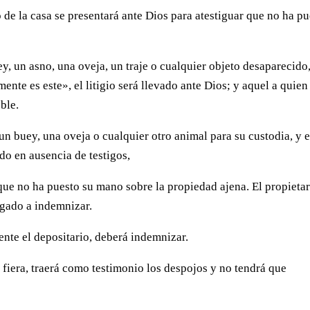
o de la casa se presentará ante Dios para atestiguar que no ha p
ey, un asno, una oveja, un traje o cualquier objeto desaparecido,
nte es este», el litigio será llevado ante Dios; y aquel a quien
oble.
 un buey, una oveja o cualquier otro animal para su custodia, y e
ído en ausencia de testigos,
 que no ha puesto su mano sobre la propiedad ajena. El propieta
igado a indemnizar.
ente el depositario, deberá indemnizar.
 fiera, traerá como testimonio los despojos y no tendrá que