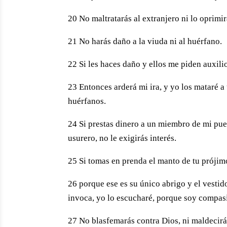
20 No maltratarás al extranjero ni lo oprimi
21 No harás daño a la viuda ni al huérfano.
22 Si les haces daño y ellos me piden auxili
23 Entonces arderá mi ira, y yo los mataré a
huérfanos.
24 Si prestas dinero a un miembro de mi pue
usurero, no le exigirás interés.
25 Si tomas en prenda el manto de tu prójim
26 porque ese es su único abrigo y el vestid
invoca, yo lo escucharé, porque soy compas
27 No blasfemarás contra Dios, ni maldecirás