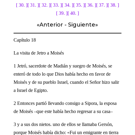
[ 30. ]
[ 31. ]
[ 32. ]
[ 33. ]
[ 34. ]
[ 35. ]
[ 36. ]
[ 37. ]
[ 38. ]
[ 39. ]
[ 40. ]
«
Anterior
-
Siguiente
»
Capítulo 18
La visita de Jetro a Moisés
1 Jetró, sacerdote de Madián y suegro de Moisés, se
enteró de todo lo que Dios había hecho en favor de
Moisés y de su pueblo Israel, cuando el Señor hizo salir
a Israel de Egipto.
2 Entonces partió llevando consigo a Sipora, la esposa
de Moisés –que este había hecho regresar a su casa–
3 y a sus dos nietos. uno de ellos se llamaba Gersón,
porque Moisés había dicho: «Fui un emigrante en tierra