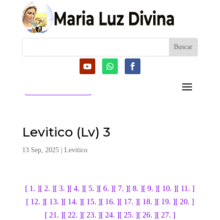
CATEGORIAS
Levitico (Lv) 3
13 Sep, 2025
|
Levitico
[ 1. ]
[ 2. ]
[ 3. ]
[ 4. ]
[ 5. ]
[ 6. ]
[ 7. ]
[ 8. ]
[ 9. ]
[ 10. ]
[ 11. ]
[ 12. ]
[ 13. ]
[ 14. ]
[ 15. ]
[ 16. ]
[ 17. ]
[ 18. ]
[ 19. ]
[ 20. ]
[ 21. ]
[ 22. ]
[ 23. ]
[ 24. ]
[ 25. ]
[ 26. ]
[ 27. ]