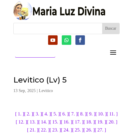
CATEGORIAS
Levitico (Lv) 5
13 Sep, 2025
|
Levitico
[ 1. ]
[ 2. ]
[ 3. ]
[ 4. ]
[ 5. ]
[ 6. ]
[ 7. ]
[ 8. ]
[ 9. ]
[ 10. ]
[ 11. ]
[ 12. ]
[ 13. ]
[ 14. ]
[ 15. ]
[ 16. ]
[ 17. ]
[ 18. ]
[ 19. ]
[ 20. ]
[ 21. ]
[ 22. ]
[ 23. ]
[ 24. ]
[ 25. ]
[ 26. ]
[ 27. ]