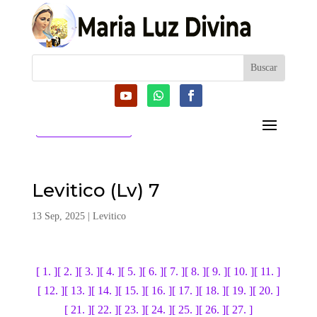
CATEGORIAS
Levitico (Lv) 7
13 Sep, 2025
|
Levitico
[ 1. ]
[ 2. ]
[ 3. ]
[ 4. ]
[ 5. ]
[ 6. ]
[ 7. ]
[ 8. ]
[ 9. ]
[ 10. ]
[ 11. ]
[ 12. ]
[ 13. ]
[ 14. ]
[ 15. ]
[ 16. ]
[ 17. ]
[ 18. ]
[ 19. ]
[ 20. ]
[ 21. ]
[ 22. ]
[ 23. ]
[ 24. ]
[ 25. ]
[ 26. ]
[ 27. ]