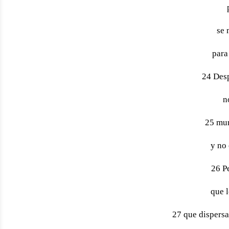
se 
para
24 Desp
n
25 mur
y no 
26 Pe
que l
27 que dispersa