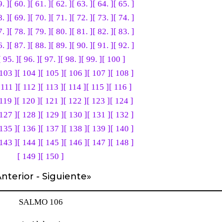
9. ]
[ 60. ]
[ 61. ]
[ 62. ]
[ 63. ]
[ 64. ]
[ 65. ]
8. ]
[ 69. ]
[ 70. ]
[ 71. ]
[ 72. ]
[ 73. ]
[ 74. ]
7. ]
[ 78. ]
[ 79. ]
[ 80. ]
[ 81. ]
[ 82. ]
[ 83. ]
6. ]
[ 87. ]
[ 88. ]
[ 89. ]
[ 90. ]
[ 91. ]
[ 92. ]
[ 95. ]
[ 96. ]
[ 97. ]
[ 98. ]
[ 99. ]
[ 100 ]
 103 ]
[ 104 ]
[ 105 ]
[ 106 ]
[ 107 ]
[ 108 ]
 111 ]
[ 112 ]
[ 113 ]
[ 114 ]
[ 115 ]
[ 116 ]
 119 ]
[ 120 ]
[ 121 ]
[ 122 ]
[ 123 ]
[ 124 ]
 127 ]
[ 128 ]
[ 129 ]
[ 130 ]
[ 131 ]
[ 132 ]
 135 ]
[ 136 ]
[ 137 ]
[ 138 ]
[ 139 ]
[ 140 ]
 143 ]
[ 144 ]
[ 145 ]
[ 146 ]
[ 147 ]
[ 148 ]
[ 149 ]
[ 150 ]
nterior
-
Siguiente
»
SALMO 106