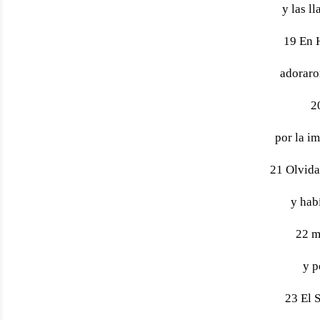
y las l
19 En H
adoraro
2
por la i
21 Olvida
y hab
22 m
y p
23 El 