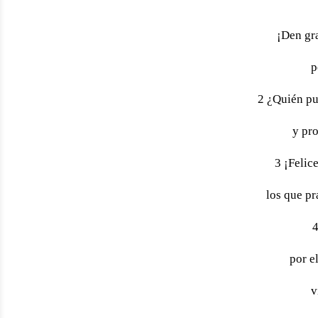
¡Den gra
p
2 ¿Quién pu
y pr
3 ¡Felic
los que pr
4
por e
v