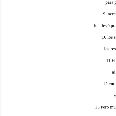
para 
9 incre
los llevó p
10 los 
los re
11 El
ni
12 ent
y
13 Pero muy