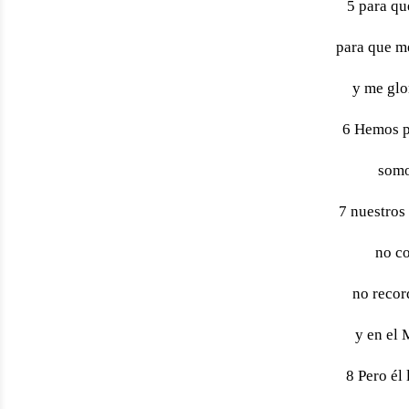
5 para qu
para que me
y me glo
6 Hemos p
somo
7 nuestros
no c
no recor
y en el 
8 Pero él