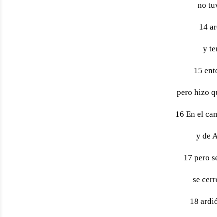
no tu
14 ar
y te
15 ento
pero hizo q
16 En el ca
y de A
17 pero se
se cer
18 ardi