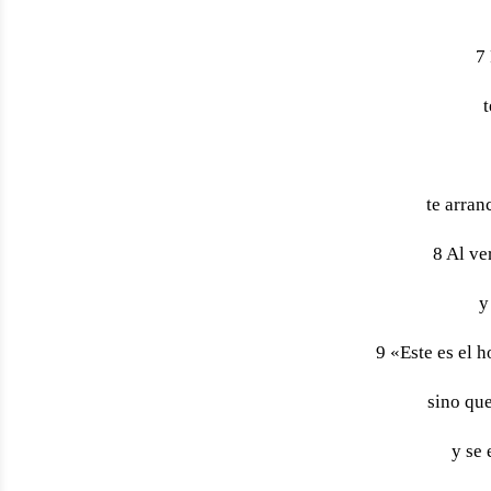
7 
t
te arranc
8 Al ve
y
9 «Este es el 
sino qu
y se