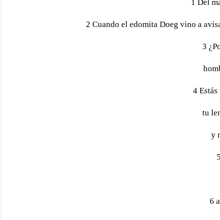
1 Del m
2 Cuando el edomita Doeg vino a avisa
3 ¿Po
homb
4 Estás
tu le
y 
5
6 a