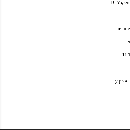
10 Yo, en
he pue
e
11 
y proc