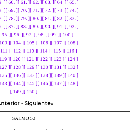
9. ]
[ 60. ]
[ 61. ]
[ 62. ]
[ 63. ]
[ 64. ]
[ 65. ]
8. ]
[ 69. ]
[ 70. ]
[ 71. ]
[ 72. ]
[ 73. ]
[ 74. ]
7. ]
[ 78. ]
[ 79. ]
[ 80. ]
[ 81. ]
[ 82. ]
[ 83. ]
6. ]
[ 87. ]
[ 88. ]
[ 89. ]
[ 90. ]
[ 91. ]
[ 92. ]
[ 95. ]
[ 96. ]
[ 97. ]
[ 98. ]
[ 99. ]
[ 100 ]
 103 ]
[ 104 ]
[ 105 ]
[ 106 ]
[ 107 ]
[ 108 ]
 111 ]
[ 112 ]
[ 113 ]
[ 114 ]
[ 115 ]
[ 116 ]
 119 ]
[ 120 ]
[ 121 ]
[ 122 ]
[ 123 ]
[ 124 ]
 127 ]
[ 128 ]
[ 129 ]
[ 130 ]
[ 131 ]
[ 132 ]
 135 ]
[ 136 ]
[ 137 ]
[ 138 ]
[ 139 ]
[ 140 ]
 143 ]
[ 144 ]
[ 145 ]
[ 146 ]
[ 147 ]
[ 148 ]
[ 149 ]
[ 150 ]
nterior
-
Siguiente
»
SALMO 52